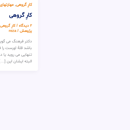
کارِ گروهی
,
مهارتها
کارِ گروهی
2 دیدگاه
/
کارِ گروهی
پژوهش
/
reza
دکتر فرهنگ می گوید:
باشد قلهٔ اورست را 
تنهایی می روید یا د
البته ایشان این […]