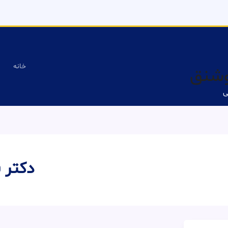
خانه
وشنق
ی
دکتر 