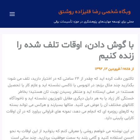
رش
ه
حتوا
Main
محلی برای توسعه مهارت‌های پژوهشگری در حوزه تأسیسات برقی
Menu
با گوش دادن، اوقات تلف شده را
زنده کنیم
از
reza
/
فروردین 12, 1392
تاکنون دقت کرده اید که چقدر از 24 ساعتی که در اختیار دارید، تلف می شود؛
بگذارید چند مثال بزنم: در اتوبوس یا تاکسی نشسته اید و عازم کار یا تحصیل
هستند؛ در صفی ایستاده اید و منتظر رسیدن نوبت تان هستید؛ بخاطر
خستگی کار زیاد یا به هر دلیل دیگری مقابل تلویزیون نشسته اید و ناخودآگاه
کانالهای مختلف آن را عوض می کنید. مثالها بسیارند و هرکس می تواند بسته
به کارهای روزمره ای که انجام می دهد، نمونه های فراوانی بیاورد که در آن اوقات
کارایی پایینی دارد.
در این نوشته می خواهم روشی را معرفی کنم که بتوانید از این اوقات به نحو
احسن استفاده کنید و گامی بلند به سمت موفقیت بردارید. چند سالی است