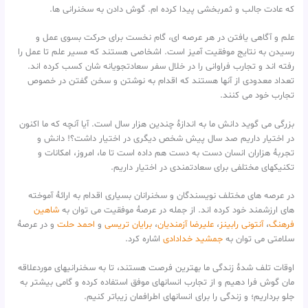
که عادت جالب و ثمربخشی پیدا کرده ام. گوش دادن به سخنرانی ها.
علم و آگاهی یافتن در هر عرصه ای، گام نخست برای حرکت بسوی عمل و
رسیدن به نتایج موفقیت آمیز است. اشخاصی هستند که مسیر علم تا عمل را
رفته اند و تجارب فراوانی را در خلال سفر سعادتجویانه شان کسب کرده اند.
تعداد معدودی از آنها هستند که اقدام به نوشتن و سخن گفتن در خصوص
تجارب خود می کنند.
بزرگی می گوید دانش ما به اندازهٔ چندین هزار سال است. آیا آنچه که ما اکنون
در اختیار داریم صد سال پیش شخص دیگری در اختیار داشت؟! دانش و
تجربهٔ هزاران انسان دست به دست هم داده است تا ما، امروز، امکانات و
تکنیکهای مختلفی برای سعادتمندی در اختیار داریم.
در عرصه های مختلف نویسندگان و سخنرانان بسیاری اقدام به ارائهٔ آموخته
های ارزشمند خود کرده اند. از جمله در عرصهٔ موفقیت می توان به
شاهین
فرهنگ
،
آنتونی رابینز
،
علیرضا آزمندیان
،
برایان تریسی
و
احمد حلت
و در عرصهٔ
سلامتی می توان به
جمشید خدادادی
اشاره کرد.
اوقات تلف شدهٔ زندگی ما بهترین فرصت هستند، تا به سخنرانیهای موردعلاقه
مان گوش فرا دهیم و از تجارب انسانهای موفق استفاده کرده و گامی بیشتر به
جلو برداریم؛ و زندگی را برای انسانهای اطرافمان زیباتر کنیم.