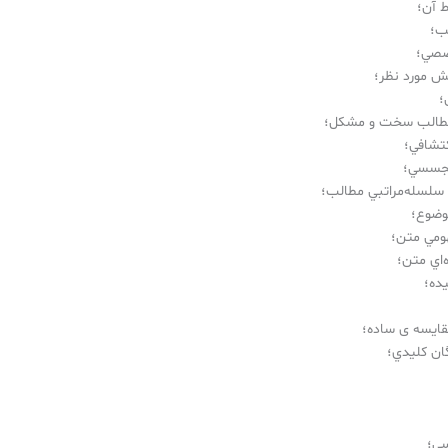
ط آن؛
ب؛
صصي؛
ش مورد نظر؛
؛
طالب سخت و مشكل؛
تشافي؛
تجسسي؛
سلسله‌مراتبي مطالب؛
وضوع؛
ومي متن؛
‌اي متن؛
ده؛
قايسه ی ساده؛
ان كليدي؛
سي؛