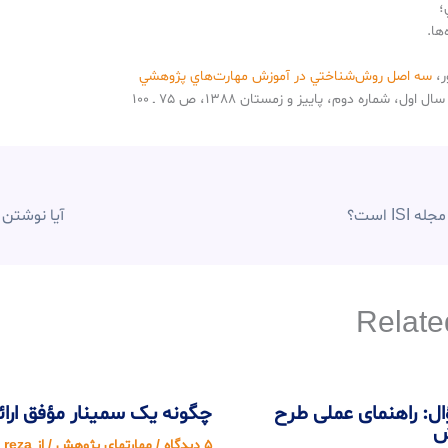
؛
ها.
ر،
سه اصل روش‌شناختي در آموزش مهارت‌هاي پژوهشي
، شماره دوم، پاييز و زمستان 1388، ص 75 ـ 100
IS است؟
آیا نوشتن
Relate
: راهنمای عملی طرح
چگونه یک سمینار مؤفق ارا
ش
5 دیدگاه
/
مهارتهای پژوهش
/ از
reza