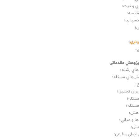
ي و نيت؛
قايسه؛
دسپاري؛
؛
داري
؛
.
پژوهشِ مقدماتی
رهاي رشته؛
هش‌هاي مسئله؛
؛
براي تحقيق؛
سئله؛
مسئله؛
وهش؛
ا و مباني؛
هش؛
اصلي و فرعي؛