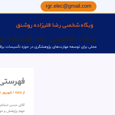
رش
rgr.elec@gmail.com
ه
حتوا
وبگاه شخصی رضا قلیزاده ر
محلی برای توسعه مهارت‌های پژوهشگری در حوزه تأسیسات برق
فهرستی 
از
reza
/
شهریور 8, 1392
آقای حسن اسلام 
مهم پژوهش و مهار