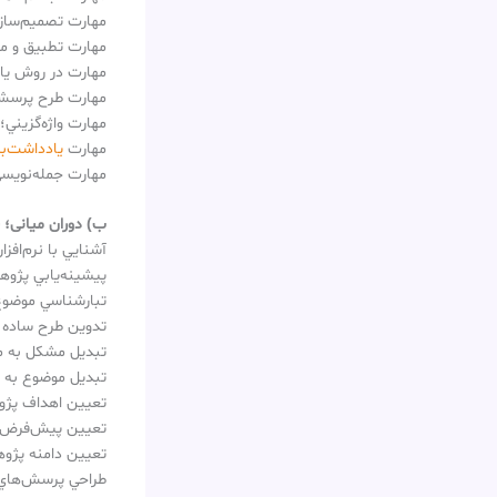
مهارت تصميم‌ساز
مهارت تطبيق و م
مهارت در روش يا
مهارت طرح پرسش
مهارت واژه‌گزيني؛
مهارت
يادداشت‌بر
مهارت جمله‌نويسي
ب) دوران میانی؛ 
آشنايي با نرم‌افزا
پيشينه‌يابي پژو
تبارشناسي موضوع
تدوين طرح ساده 
تبديل مشكل به م
تبديل موضوع به 
تعيين اهداف پژ
تعيين پيش‌فرض‌ه
تعيين دامنه پژو
طراحي پرسش‌هاي 