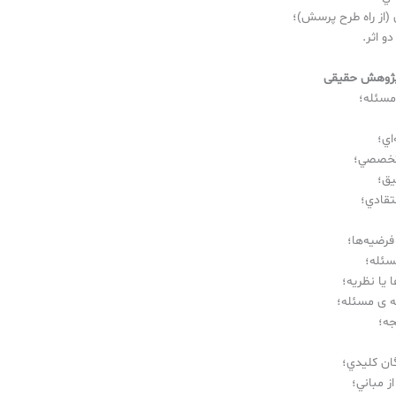
 (از راه طرح پرسش)؛
و اثر.
 پژوهش حقیقی
مسئله؛
اي؛
تخصصي؛
يق؛
تقادي؛
فرضيه‌ها؛
سئله؛
 يا نظريه؛
ه ی مسئله؛
جه؛
ان كليدي؛
ز مباني؛