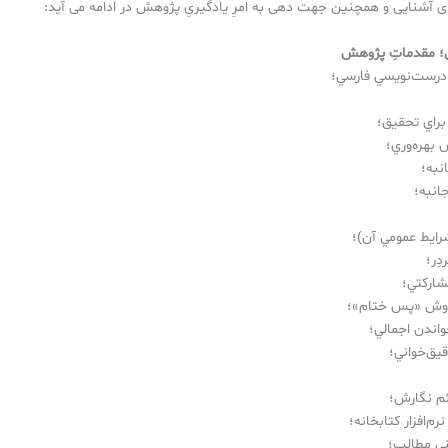
رای آشنایی و همچنین جهت دهی به امرِ یادگیریِ پژوهش در ادامه می آید:
ن؛ مقدماتِ پژوهش
 درست‌نويسي فارسي؛
براي تحقيق؛
 بهره‌وري؛
به؛
نبه؛
رايط عمومي آن)؛
ِر؛
اركتي؛
روش «پس ختام»؛
اندن اجمالي؛
يق‌خواني؛
ئم نگارش؛
رم‌افزار كتابخانه؛
ي مطالب؛