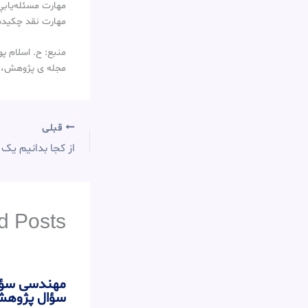
مهارت مسئله‌يابي
مهارت نقد چكيده‌
منبع: ح. اسلام پو
مجله ی پژوهش، سال اول
قبلی
از کجا بدانیم یک مجله I
d Posts
مهندسی سؤال
سؤال پژوه