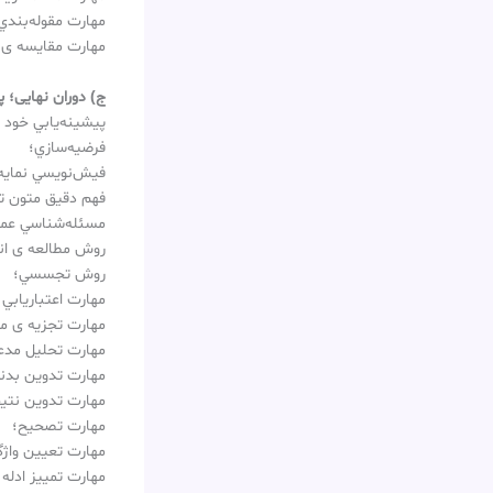
مهارت مقوله‌بندي
مهارت مقايسه ی د
ج) دوران نهایی؛
پيشينه‌يابي خود 
فرضيه‌سازي؛
فيش‌نويسي نمايه‌
فهم دقيق متون 
مسئله‌شناسي عم
روش مطالعه ی ان
روش تجسسي؛
مهارت اعتباريابي 
مهارت تجزيه ی م
مهارت تحليل مدعا
مهارت تدوين بدن
مهارت تدوين نتي
مهارت تصحيح؛
مهارت تعيين واژگ
مهارت تمييز ادله ا